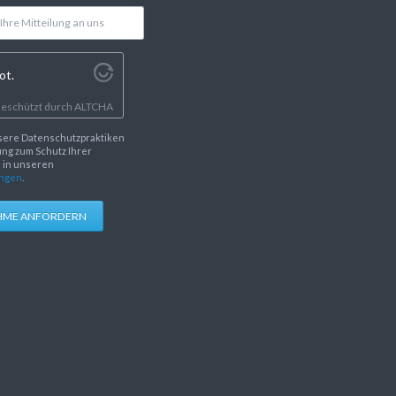
ot.
eschützt durch
ALTCHA
sere Datenschutzpraktiken
ng zum Schutz Ihrer
e in unseren
ngen
.
HME ANFORDERN