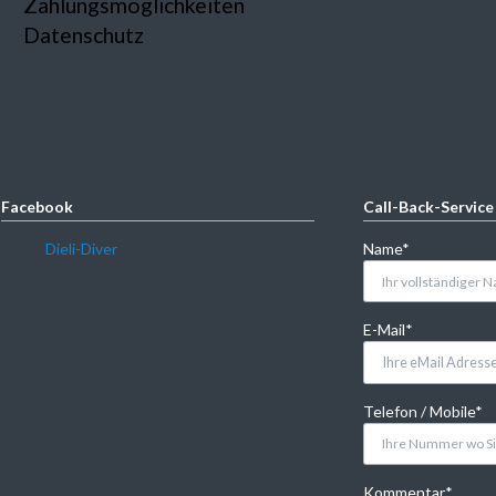
Zahlungsmöglichkeiten
Datenschutz
Facebook
Call-Back-Service
Pflichtfeld
Dieli-Diver
Name
*
Pflichtfeld
E-Mail
*
Pflichtfeld
Telefon / Mobile
*
Pflichtfeld
Kommentar
*