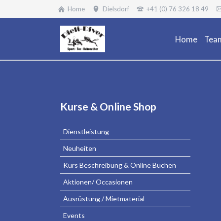
Home
Dielsdorf
+41 (0) 76 326 18 49
Home
Tea
Navigation
Kurse & Online Shop
überspringen
Dienstleistung
Neuheiten
Kurs Beschreibung & Online Buchen
Aktionen/ Occasionen
Ausrüstung / Mietmaterial
Events