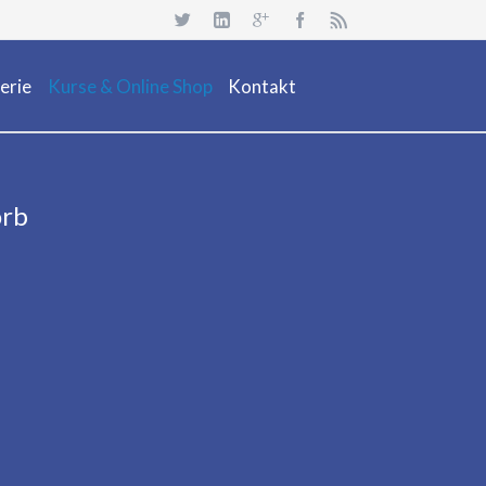
Navigation
überspringen
erie
Kurse & Online Shop
Kontakt
uchsafari 2018
Dienstleistung
Neuheiten
orb
Kurs Beschreibung & Online Buchen
Aktionen/ Occasionen
Ausrüstung / Mietmaterial
Events
Restposten & OCC