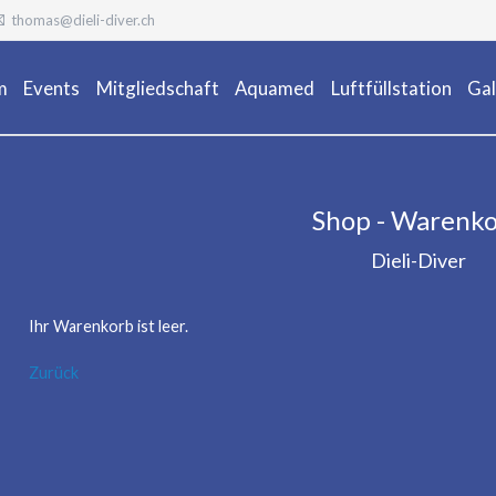
thomas@dieli-diver.ch
m
Events
Mitgliedschaft
Aquamed
Luftfüllstation
Gal
Ta
Shop - Warenk
Dieli-Diver
Ihr Warenkorb ist leer.
Zurück