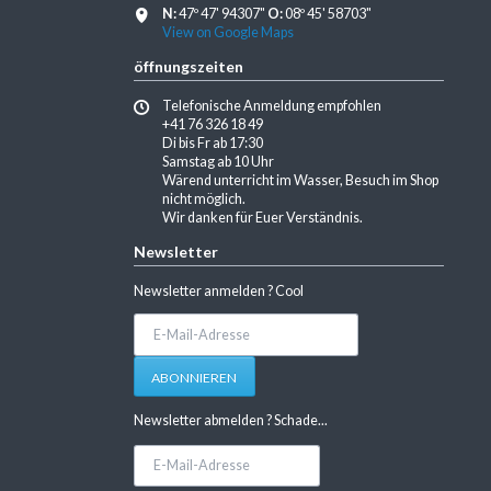
N:
47º 47' 94307"
O:
08º 45' 58703"
View on Google Maps
öffnungszeiten
Telefonische Anmeldung empfohlen
+41 76 326 18 49
Di bis Fr ab 17:30
Samstag ab 10 Uhr
Wärend unterricht im Wasser, Besuch im Shop
nicht möglich.
Wir danken für Euer Verständnis.
Newsletter
Newsletter anmelden ? Cool
E-
Mail-
Adresse
ABONNIEREN
Newsletter abmelden ? Schade...
E-
Mail-