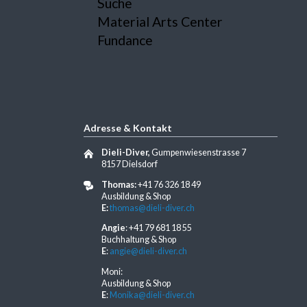
Suche
Material Arts Center
Fundance
Adresse & Kontakt
Dieli-Diver,
Gumpenwiesenstrasse 7
8157 Dielsdorf
Thomas:
+41 76 326 18 49
Ausbildung & Shop
E:
thomas@dieli-diver.ch
Angie
: +41 79 681 18 55
Buchhaltung & Shop
E
:
angie@dieli-diver.ch
Moni:
Ausbildung & Shop
E
:
Monika@dieli-diver.ch