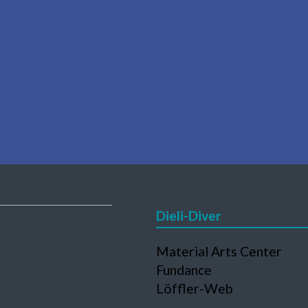
Dieli-Diver
Navigation
Material Arts Center
en
überspringen
Fundance
Löffler-Web