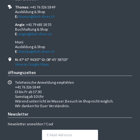
Thomas:
+41 76 326 18 49
Ausbildung & Shop
E:
thomas@dieli-diver.ch
Angie
: +41 79 681 18 55
Buchhaltung & Shop
E
:
angie@dieli-diver.ch
Moni:
Ausbildung & Shop
E
:
Monika@dieli-diver.ch
N:
47º 47' 94307"
O:
08º 45' 58703"
View on Google Maps
öffnungszeiten
Telefonische Anmeldung empfohlen
+41 76 326 18 49
Di bis Fr ab 17:30
Samstag ab 10 Uhr
Wärend unterricht im Wasser, Besuch im Shop nicht möglich.
Wir danken für Euer Verständnis.
Newsletter
Newsletter anmelden ? Cool
E-
Mail-