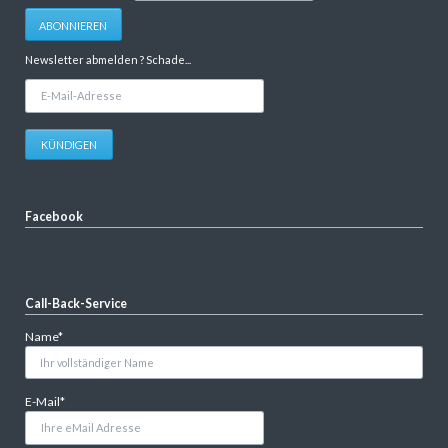
Adresse
ABONNIEREN
Newsletter abmelden ? Schade...
E-
Mail-
Adresse
KÜNDIGEN
Facebook
Call-Back-Service
Pflichtfeld
Name
*
Pflichtfeld
E-Mail
*