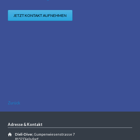
JETZT KONTAKT AUFNEHMEN
Zurück
Adresse & Kontakt
Dieli-Diver,
Gumpenwiesenstrasse 7
8157 Dielsdorf