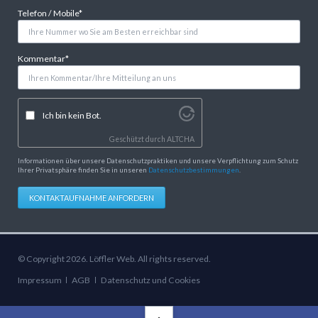
Pflichtfeld
Telefon / Mobile
*
Pflichtfeld
Kommentar
*
Ich bin kein Bot.
Geschützt durch
ALTCHA
Informationen über unsere Datenschutzpraktiken und unsere Verpflichtung zum Schutz
Ihrer Privatsphäre finden Sie in unseren
Datenschutzbestimmungen
.
KONTAKTAUFNAHME ANFORDERN
© Copyright 2026. Löffler Web. All rights reserved.
Navigation
Impressum
AGB
Datenschutz und Cookies
überspringen