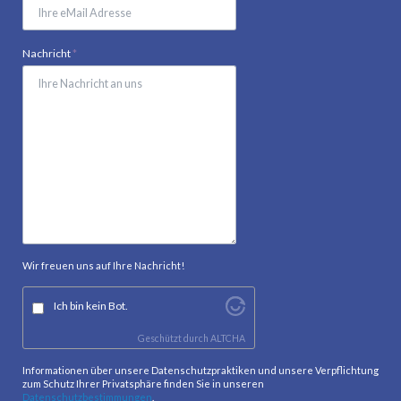
Pflichtfeld
Nachricht
*
Wir freuen uns auf Ihre Nachricht!
Ich bin kein Bot.
Geschützt durch
ALTCHA
Informationen über unsere Datenschutzpraktiken und unsere Verpflichtung
zum Schutz Ihrer Privatsphäre finden Sie in unseren
Datenschutzbestimmungen
.