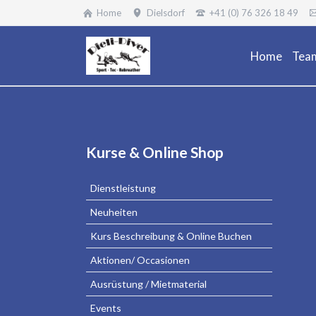
Home
Dielsdorf
+41 (0) 76 326 18 49
Home
Tea
Navigation
Kurse & Online Shop
überspringen
Dienstleistung
Neuheiten
Kurs Beschreibung & Online Buchen
Aktionen/ Occasionen
Ausrüstung / Mietmaterial
Events