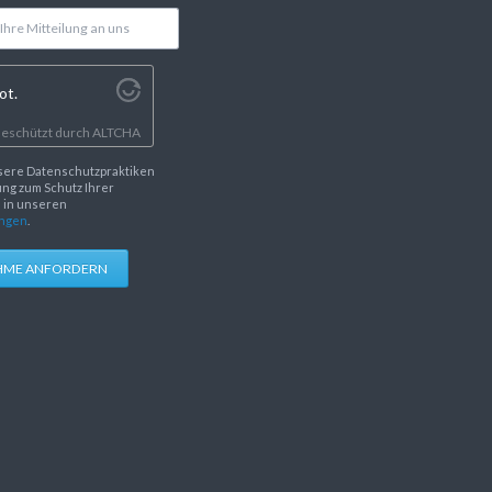
ot.
eschützt durch
ALTCHA
sere Datenschutzpraktiken
ng zum Schutz Ihrer
e in unseren
ngen
.
HME ANFORDERN