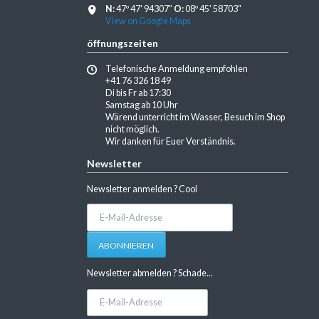
N:
47º 47' 94307"
O:
08º 45' 58703"
View on Google Maps
öffnungszeiten
Telefonische Anmeldung empfohlen
+41 76 326 18 49
Di bis Fr ab 17:30
Samstag ab 10 Uhr
Wärend unterricht im Wasser, Besuch im Shop
nicht möglich.
Wir danken für Euer Verständnis.
Newsletter
Newsletter anmelden ? Cool
E-
Mail-
Adresse
ABONNIEREN
Newsletter abmelden ? Schade...
E-
Mail-