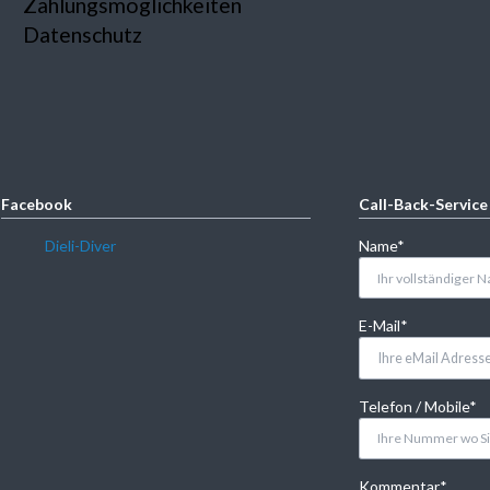
Zahlungsmöglichkeiten
Datenschutz
Facebook
Call-Back-Service
Pflichtfeld
Dieli-Diver
Name
*
Pflichtfeld
E-Mail
*
Pflichtfeld
Telefon / Mobile
*
Pflichtfeld
Kommentar
*