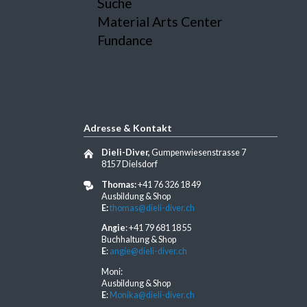
Suche
Material Arts Center
Fundance
Adresse & Kontakt
Dieli-Diver,
Gumpenwiesenstrasse 7
8157 Dielsdorf
Thomas:
+41 76 326 18 49
Ausbildung & Shop
E:
thomas@dieli-diver.ch
Angie
: +41 79 681 18 55
Buchhaltung & Shop
E
:
angie@dieli-diver.ch
Moni:
Ausbildung & Shop
E
:
Monika@dieli-diver.ch