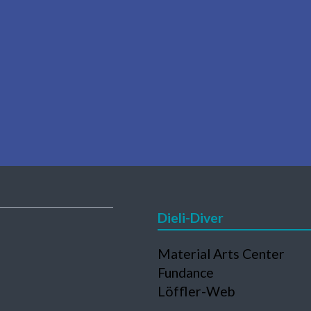
Dieli-Diver
Navigation
Material Arts Center
en
überspringen
Fundance
Löffler-Web