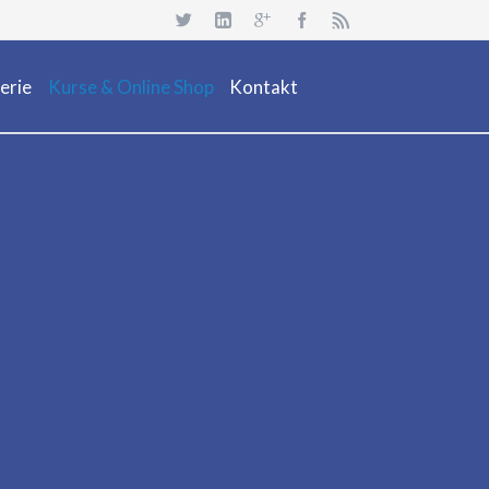
Navigation
überspringen
erie
Kurse & Online Shop
Kontakt
uchsafari 2018
Dienstleistung
Neuheiten
Kurs Beschreibung & Online Buchen
Aktionen/ Occasionen
Ausrüstung / Mietmaterial
Events