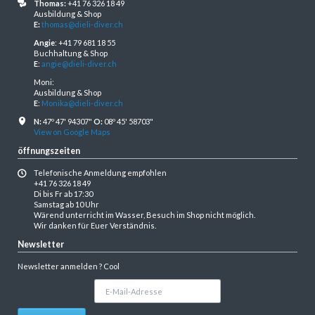
Thomas:
+41 76 326 18 49
Ausbildung & Shop
E:
thomas@dieli-diver.ch
Angie
: +41 79 681 18 55
Buchhaltung & Shop
E
:
angie@dieli-diver.ch
Moni:
Ausbildung & Shop
E
:
Monika@dieli-diver.ch
N:
47º 47' 94307"
O:
08º 45' 58703"
View on Google Maps
öffnungszeiten
Telefonische Anmeldung empfohlen
+41 76 326 18 49
Di bis Fr ab 17:30
Samstag ab 10 Uhr
Wärend unterricht im Wasser, Besuch im Shop nicht möglich.
Wir danken für Euer Verständnis.
Newsletter
Newsletter anmelden ? Cool
E-
Mail-
Adresse