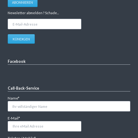
ABONNIEREN
Newsletter abmelden ? Schade...
E-
Mail-
Adresse
KÜNDIGEN
Facebook
Call-Back-Service
Pflichtfeld
Name
*
Pflichtfeld
E-Mail
*
Pflichtfeld