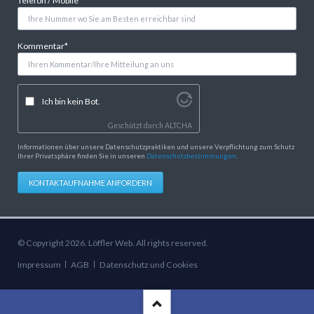
Telefon / Mobile
*
Pflichtfeld
Kommentar
*
Ich bin kein Bot.
Geschützt durch
ALTCHA
Informationen über unsere Datenschutzpraktiken und unsere Verpflichtung zum Schutz
Ihrer Privatsphäre finden Sie in unseren
Datenschutzbestimmungen
.
KONTAKTAUFNAHME ANFORDERN
© Copyright 2026. Löffler Web. All rights reserved.
Navigation
Impressum
AGB
Datenschutz und Cookies
überspringen