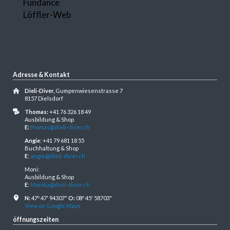
Fundance
Löffler-Web
Adresse & Kontakt
Dieli-Diver,
Gumpenwiesenstrasse 7
8157 Dielsdorf
Thomas:
+41 76 326 18 49
Ausbildung & Shop
E:
thomas@dieli-diver.ch
Angie
: +41 79 681 18 55
Buchhaltung & Shop
E
:
angie@dieli-diver.ch
Moni:
Ausbildung & Shop
E
:
Monika@dieli-diver.ch
N:
47º 47' 94307"
O:
08º 45' 58703"
View on Google Maps
öffnungszeiten