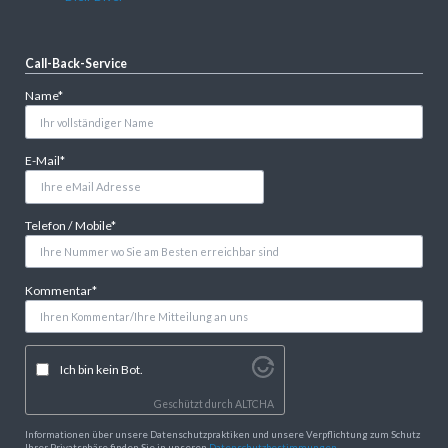
Call-Back-Service
Pflichtfeld
Name
*
Pflichtfeld
E-Mail
*
Pflichtfeld
Telefon / Mobile
*
Pflichtfeld
Kommentar
*
Ich bin kein Bot.
Geschützt durch
ALTCHA
Informationen über unsere Datenschutzpraktiken und unsere Verpflichtung zum Schutz
Ihrer Privatsphäre finden Sie in unseren
Datenschutzbestimmungen
.