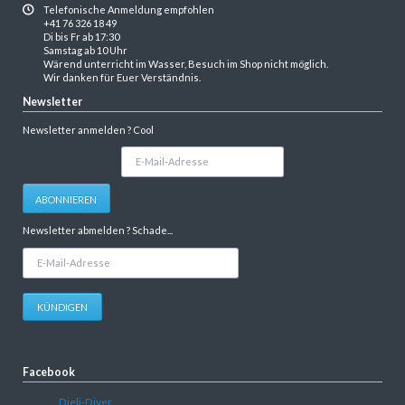
Telefonische Anmeldung empfohlen
+41 76 326 18 49
Di bis Fr ab 17:30
Samstag ab 10 Uhr
Wärend unterricht im Wasser, Besuch im Shop nicht möglich.
Wir danken für Euer Verständnis.
Newsletter
Newsletter anmelden ? Cool
E-
Mail-
Adresse
ABONNIEREN
Newsletter abmelden ? Schade...
E-
Mail-
Adresse
KÜNDIGEN
Facebook
Dieli-Diver