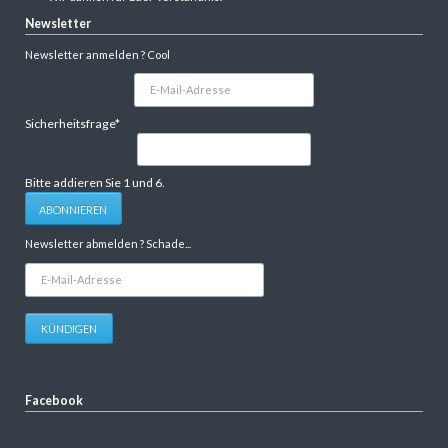
Newsletter
Newsletter anmelden ? Cool
E-
Mail-
Adresse
Pflichtfeld
Sicherheitsfrage
*
Bitte addieren Sie 1 und 6.
ABONNIEREN
Newsletter abmelden ? Schade...
E-
Mail-
Adresse
KÜNDIGEN
Facebook