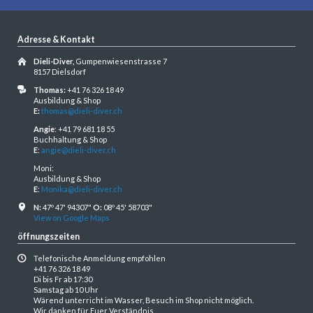
Adresse & Kontakt
Dieli-Diver,
Gumpenwiesenstrasse 7
8157 Dielsdorf
Thomas:
+41 76 326 18 49
Ausbildung & Shop
E:
thomas@dieli-diver.ch
Angie
: +41 79 681 18 55
Buchhaltung & Shop
E
:
angie@dieli-diver.ch
Moni:
Ausbildung & Shop
E
:
Monika@dieli-diver.ch
N:
47º 47' 94307"
O:
08º 45' 58703"
View on Google Maps
öffnungszeiten
Telefonische Anmeldung empfohlen
+41 76 326 18 49
Di bis Fr ab 17:30
Samstag ab 10 Uhr
Wärend unterricht im Wasser, Besuch im Shop nicht möglich.
Wir danken für Euer Verständnis.