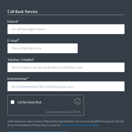
Call-Back-Service
Pflichtfeld
Name
*
Pflichtfeld
E-Mail
*
Pflichtfeld
Telefon / Mobile
*
Pflichtfeld
Kommentar
*
Ich bin kein Bot.
Geschützt durch
ALTCHA
Informationen über unsere Datenschutzpraktiken und unsere Verpflichtung zum Schutz
Ihrer Privatsphäre finden Sie in unseren
Datenschutzbestimmungen
.