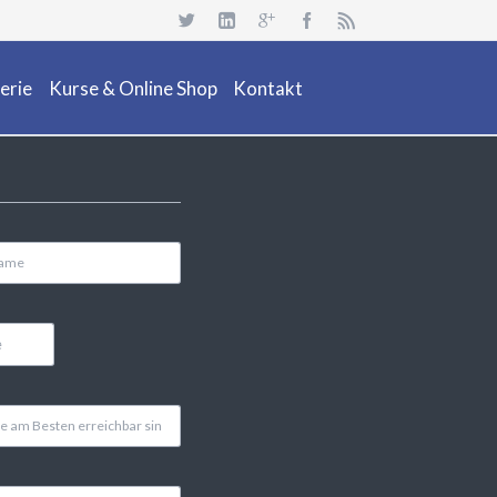
Navigation
überspringen
erie
Kurse & Online Shop
Kontakt
uchsafari 2018
Dienstleistung
Neuheiten
Kurs Beschreibung & Online Buchen
Aktionen/ Occasionen
Ausrüstung / Mietmaterial
Events
Restposten & OCC