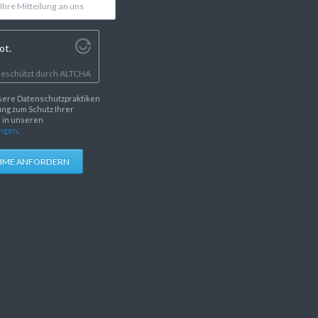
ot.
eschützt durch
ALTCHA
sere Datenschutzpraktiken
ng zum Schutz Ihrer
e in unseren
ngen
.
HME ANFORDERN