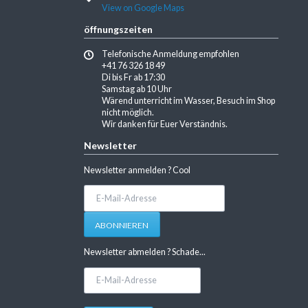
View on Google Maps
öffnungszeiten
Telefonische Anmeldung empfohlen
+41 76 326 18 49
Di bis Fr ab 17:30
Samstag ab 10 Uhr
Wärend unterricht im Wasser, Besuch im Shop
nicht möglich.
Wir danken für Euer Verständnis.
Newsletter
Newsletter anmelden ? Cool
E-
Mail-
Adresse
ABONNIEREN
Newsletter abmelden ? Schade...
E-
Mail-
Adresse