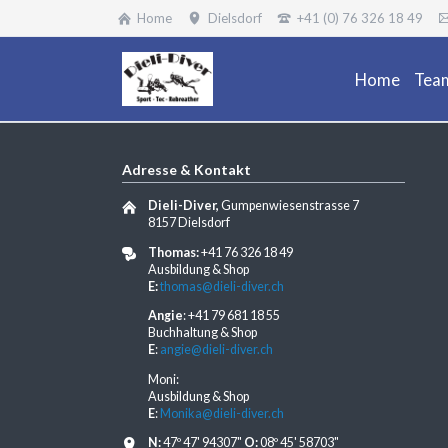
Home
Dielsdorf
+41 (0) 76 326 18 49
Home
Tea
Adresse & Kontakt
Dieli-Diver,
Gumpenwiesenstrasse 7
8157 Dielsdorf
Thomas:
+41 76 326 18 49
Ausbildung & Shop
E:
thomas@dieli-diver.ch
Angie
: +41 79 681 18 55
Buchhaltung & Shop
E
:
angie@dieli-diver.ch
Moni:
Ausbildung & Shop
E
:
Monika@dieli-diver.ch
N:
47º 47' 94307"
O:
08º 45' 58703"