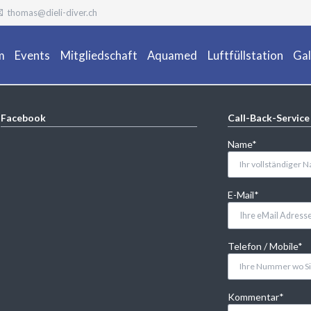
thomas@dieli-diver.ch
m
Events
Mitgliedschaft
Aquamed
Luftfüllstation
Gal
Ta
Facebook
Call-Back-Service
Pflichtfeld
Name
*
Pflichtfeld
E-Mail
*
Pflichtfeld
Telefon / Mobile
*
Pflichtfeld
Kommentar
*