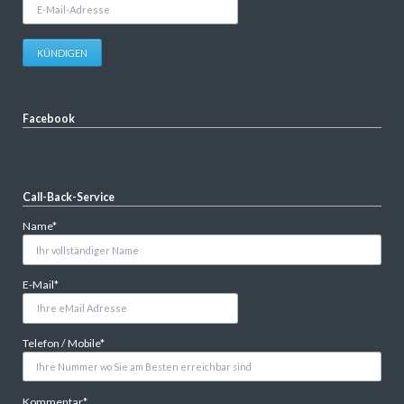
E-
Mail-
Adresse
KÜNDIGEN
Facebook
Call-Back-Service
Pflichtfeld
Name
*
Pflichtfeld
E-Mail
*
Pflichtfeld
Telefon / Mobile
*
Pflichtfeld
Kommentar
*