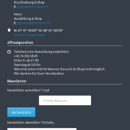
Buchhaltung & Shop
E
:
angie@dieli-diver.ch
Moni:
Ausbildung & Shop
E
:
Monika@dieli-diver.ch
N:
47º 47' 94307"
O:
08º 45' 58703"
View on Google Maps
öffnungszeiten
Telefonische Anmeldung empfohlen
+41 76 326 18 49
Di bis Fr ab 17:30
Samstag ab 10 Uhr
Wärend unterricht im Wasser, Besuch im Shop nicht möglich.
Wir danken für Euer Verständnis.
Newsletter
Newsletter anmelden ? Cool
E-
Mail-
Adresse
ABONNIEREN
Newsletter abmelden ? Schade...