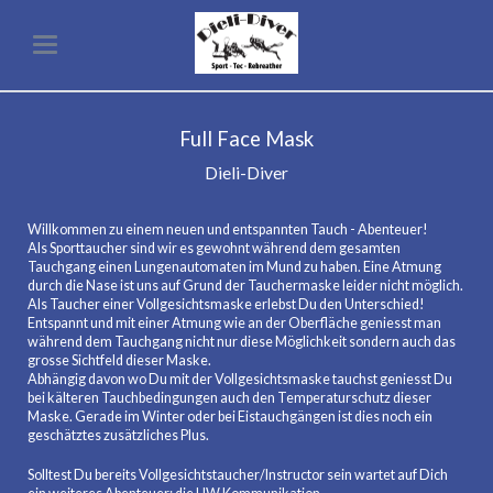
Full Face Mask
Dieli-Diver
Willkommen zu einem neuen und entspannten Tauch - Abenteuer!
Als Sporttaucher sind wir es gewohnt während dem gesamten
Tauchgang einen Lungenautomaten im Mund zu haben. Eine Atmung
durch die Nase ist uns auf Grund der Tauchermaske leider nicht möglich.
Als Taucher einer Vollgesichtsmaske erlebst Du den Unterschied!
Entspannt und mit einer Atmung wie an der Oberfläche geniesst man
während dem Tauchgang nicht nur diese Möglichkeit sondern auch das
grosse Sichtfeld dieser Maske.
Abhängig davon wo Du mit der Vollgesichtsmaske tauchst geniesst Du
bei kälteren Tauchbedingungen auch den Temperaturschutz dieser
Maske. Gerade im Winter oder bei Eistauchgängen ist dies noch ein
geschätztes zusätzliches Plus.
Solltest Du bereits Vollgesichtstaucher/Instructor sein wartet auf Dich