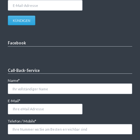
E-
Mail-
Adresse
KÜNDIGEN
Facebook
Call-Back-Service
Pflichtfeld
Name
*
Pflichtfeld
E-Mail
*
Pflichtfeld
Telefon / Mobile
*