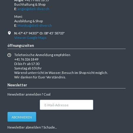
Buchhaltung & Shop
E
:
angie@dieli-diver.ch
Moni:
Ausbildung & Shop
E
:
Monika@dieli-diver.ch
N:
47º 47' 94307"
O:
08º 45' 58703"
View on Google Maps
öffnungszeiten
Telefonische Anmeldung empfohlen
+41 76 326 18 49
Di bis Fr ab 17:30
Samstag ab 10 Uhr
Wärend unterricht im Wasser, Besuch im Shop nicht möglich.
Wir danken für Euer Verständnis.
Newsletter
Newsletter anmelden ? Cool
E-
Mail-
Adresse
ABONNIEREN
Newsletter abmelden ? Schade...