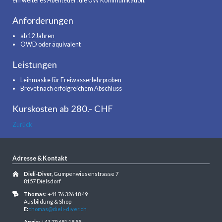
ein weiteres Abenteuer: die UW Kommunikation.
Anforderungen
ab 12 Jahren
OWD oder äquivalent
Leistungen
Leihmaske für Freiwasserlehrproben
Brevet nach erfolgreichem Abschluss
Kurskosten ab 280.- CHF
Zurück
Adresse & Kontakt
Dieli-Diver,
Gumpenwiesenstrasse 7
8157 Dielsdorf
Thomas:
+41 76 326 18 49
Ausbildung & Shop
E:
thomas@dieli-diver.ch
Angie
: +41 79 681 18 55