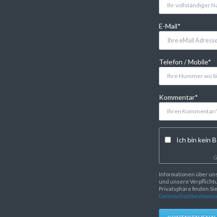
Pflichtfeld
E-Mail
*
Pflichtfeld
Telefon / Mobile
*
Pflichtfeld
Kommentar
*
Ich bin kein B
G
Informationen über un
und unsere Verpflichtu
Privatsphäre finden Si
Datenschutzbestimmu