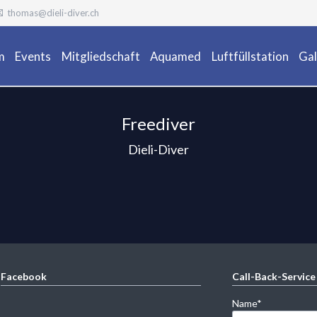
thomas@dieli-diver.ch
m
Events
Mitgliedschaft
Aquamed
Luftfüllstation
Gal
Ta
Freediver
Dieli-Diver
Facebook
Call-Back-Service
Pflichtfeld
Name
*