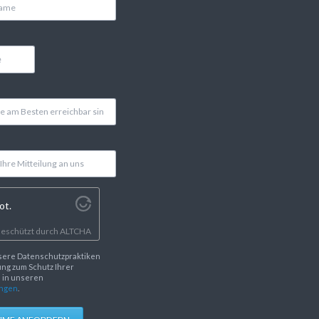
ot.
eschützt durch
ALTCHA
sere Datenschutzpraktiken
ng zum Schutz Ihrer
e in unseren
ngen
.