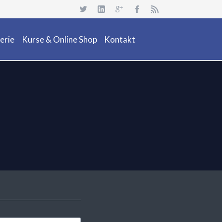
Navigation
überspringen
erie
Kurse & Online Shop
Kontakt
uchsafari 2018
Dienstleistung
Neuheiten
Kurs Beschreibung & Online Buchen
Aktionen/ Occasionen
Ausrüstung / Mietmaterial
Events
Restposten & OCC