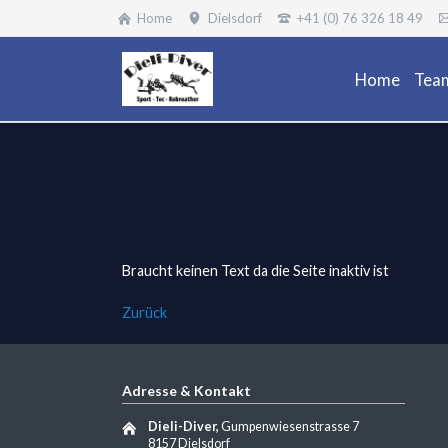
Home
Dielsdorf
+41 (0) 76 326 18 49
Home
Tea
Braucht keinen Text da die Seite inaktiv ist
Zurück
Adresse & Kontakt
Dieli-Diver,
Gumpenwiesenstrasse 7
8157 Dielsdorf