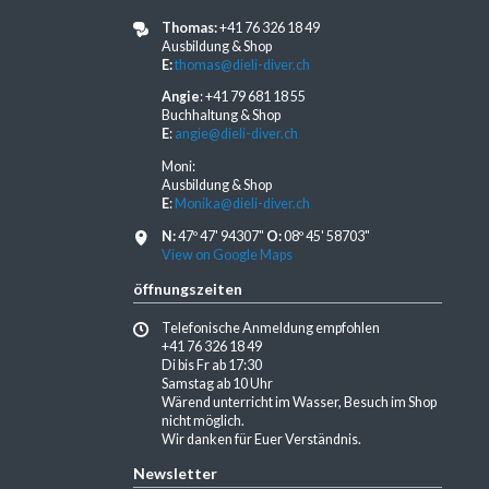
Thomas:
+41 76 326 18 49
Ausbildung & Shop
E:
thomas@dieli-diver.ch
Angie
: +41 79 681 18 55
Buchhaltung & Shop
E
:
angie@dieli-diver.ch
Moni:
Ausbildung & Shop
E
:
Monika@dieli-diver.ch
N:
47º 47' 94307"
O:
08º 45' 58703"
View on Google Maps
öffnungszeiten
Telefonische Anmeldung empfohlen
+41 76 326 18 49
Di bis Fr ab 17:30
Samstag ab 10 Uhr
Wärend unterricht im Wasser, Besuch im Shop
nicht möglich.
Wir danken für Euer Verständnis.
Newsletter