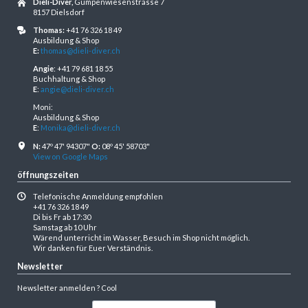
Dieli-Diver,
Gumpenwiesenstrasse 7
8157 Dielsdorf
Thomas:
+41 76 326 18 49
Ausbildung & Shop
E:
thomas@dieli-diver.ch
Angie
: +41 79 681 18 55
Buchhaltung & Shop
E
:
angie@dieli-diver.ch
Moni:
Ausbildung & Shop
E
:
Monika@dieli-diver.ch
N:
47º 47' 94307"
O:
08º 45' 58703"
View on Google Maps
öffnungszeiten
Telefonische Anmeldung empfohlen
+41 76 326 18 49
Di bis Fr ab 17:30
Samstag ab 10 Uhr
Wärend unterricht im Wasser, Besuch im Shop nicht möglich.
Wir danken für Euer Verständnis.
Newsletter
Newsletter anmelden ? Cool
E-