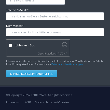
Pflichtfeld
Telefon / Mobile
*
Pflichtfeld
Kommentar
*
Ich bin kein Bot.
Geschützt durch
ALTCHA
Informationen über unsere Datenschutzpraktiken und unsere Verpflichtung zum Schutz
Ihrer Privatsphäre finden Sie in unseren
Datenschutzbestimmungen
.
KONTAKTAUFNAHME ANFORDERN
© Copyright 2026. Löffler Web. All rights reserved.
Navigation
Impressum
AGB
Datenschutz und Cookies
überspringen