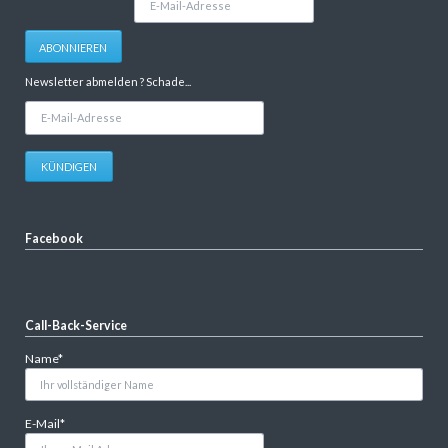
Mail-
Adresse
ABONNIEREN
Newsletter abmelden ? Schade...
E-
Mail-
Adresse
KÜNDIGEN
Facebook
Call-Back-Service
Pflichtfeld
Name
*
Pflichtfeld
E-Mail
*