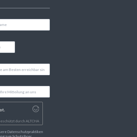
ot.
eschützt durch
ALTCHA
sere Datenschutzpraktiken
ng zum Schutz Ihrer