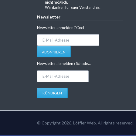
nicht möglich.
Wir danken für Euer Verständnis.
Newsletter
Newsletter anmelden ? Cool
E-
Mail-
Adresse
ABONNIEREN
Newsletter abmelden ? Schade...
E-
Mail-
Adresse
KÜNDIGEN
© Copyright 2026. Löffler Web. All rights reserved.