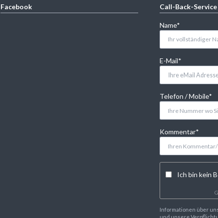
Facebook
Call-Back-Service
Pflichtfeld
Name
*
Pflichtfeld
E-Mail
*
Pflichtfeld
Telefon / Mobile
*
Pflichtfeld
Kommentar
*
Ich bin kein B
G
Informationen über un
und unsere Verpflichtu