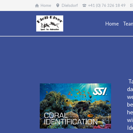
Home
Dielsdorf
+41 (0) 76 326 18 49
Home
Tea
T
da
we
be
he
wi
Id