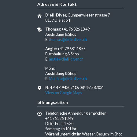
Adresse & Kontakt
Dieli-Diver,
Gumpenwiesenstrasse 7
8157 Dielsdorf
Thomas:
+41 76 326 18 49
Ausbildung & Shop
E:
thomas@dieli-diver.ch
Angie
: +41 79 681 18 55
Buchhaltung & Shop
E
:
angie@dieli-diver.ch
Moni:
Ausbildung & Shop
E
:
Monika@dieli-diver.ch
N:
47º 47' 94307"
O:
08º 45' 58703"
View on Google Maps
öffnungszeiten
Telefonische Anmeldung empfohlen
+41 76 326 18 49
Di bis Fr ab 17:30
Samstag ab 10 Uhr
Wärend unterricht im Wasser, Besuch im Shop