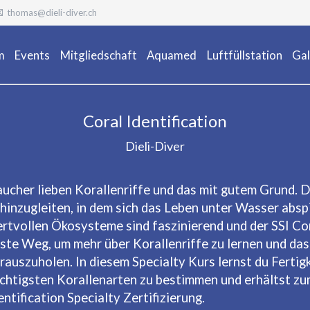
thomas@dieli-diver.ch
m
Events
Mitgliedschaft
Aquamed
Luftfüllstation
Gal
Ta
Coral Identification
Dieli-Diver
aucher lieben Korallenriffe und das mit gutem Grund. 
hinzugleiten, in dem sich das Leben unter Wasser absp
rtvollen Ökosysteme sind faszinierend und der SSI Cora
ste Weg, um mehr über Korallenriffe zu lernen und da
rauszuholen. In diesem Specialty Kurs lernst du Ferti
chtigsten Korallenarten zu bestimmen und erhältst zu
entification Specialty Zertifizierung.