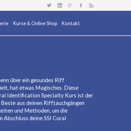
Navigation
überspringen
erie
Kurse & Online Shop
Kontakt
uchsafari 2018
Dienstleistung
Neuheiten
Kurs Beschreibung & Online Buchen
Aktionen/ Occasionen
Ausrüstung / Mietmaterial
Denn über ein gesundes Riff
ielt, hat etwas Magisches. Diese
Events
l Identification Specialty Kurs ist der
Restposten & OCC
s Beste aus deinen Rifftauchgängen
gkeiten und Methoden, um die
m Abschluss deine SSI Coral