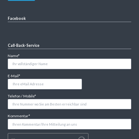
Facebook
Call-Back-Service
Pflichtfeld
Name
*
Pflichtfeld
E-Mail
*
Pflichtfeld
Telefon / Mobile
*
Pflichtfeld
Kommentar
*