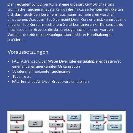
Der Tec Sidemount Diver Kurs ist eine grossartige Möglichkeit ins
technische Tauchen einzusteigen, da die im Kurs erlernten Fertigkeiten
dich darin ausbilden, bei einem Tauchgang mit mehreren Flaschen
umzugehen. Was du im Tec Sidemount Diver Kurs erlernst, kannst du mit
anderen Tec-Kursen mit offenem Gerät kombinieren - in Kursen, die du
machst oder für Brevets, die du bereits gemacht hast, um von den
Vorteilen der Sidemount-Konfiguration und ihrer Handhabung zu
profitieren.
Voraussetzungen
PADI Advanced Open Water Diver oder ein qualifizierendes Brevet
einer anderen anerkannten Organisation
30 oder mehr geloggte Tauchgänge
18 Jahre alt
PADI Enriched Air Diver Brevet wird empfohlen