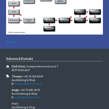
Zurück
Adresse & Kontakt
Dieli-Diver,
Gumpenwiesenstrasse 7
8157 Dielsdorf
Thomas:
+41 76 326 18 49
Ausbildung & Shop
E:
thomas@dieli-diver.ch
Angie
: +41 79 681 18 55
Buchhaltung & Shop
E
:
angie@dieli-diver.ch
Moni:
Ausbildung & Shop