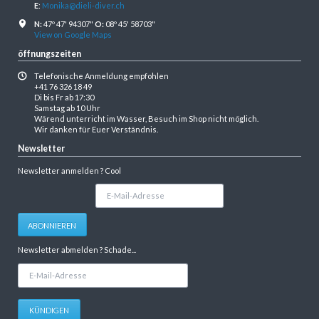
E
:
Monika@dieli-diver.ch
N:
47º 47' 94307"
O:
08º 45' 58703"
View on Google Maps
öffnungszeiten
Telefonische Anmeldung empfohlen
+41 76 326 18 49
Di bis Fr ab 17:30
Samstag ab 10 Uhr
Wärend unterricht im Wasser, Besuch im Shop nicht möglich.
Wir danken für Euer Verständnis.
Newsletter
Newsletter anmelden ? Cool
E-
Mail-
Adresse
ABONNIEREN
Newsletter abmelden ? Schade...
E-
Mail-
Adresse
KÜNDIGEN