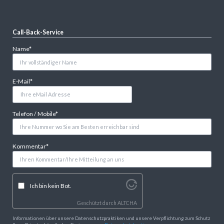
Call-Back-Service
Pflichtfeld
Name
*
Pflichtfeld
E-Mail
*
Pflichtfeld
Telefon / Mobile
*
Pflichtfeld
Kommentar
*
Ich bin kein Bot.
Geschützt durch
ALTCHA
Informationen über unsere Datenschutzpraktiken und unsere Verpflichtung zum Schutz