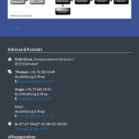
Zurück
Adresse & Kontakt
Dieli-Diver,
Gumpenwiesenstrasse 7
8157 Dielsdorf
Thomas:
+41 76 326 18 49
Ausbildung & Shop
E:
thomas@dieli-diver.ch
Angie
: +41 79 681 18 55
Buchhaltung & Shop
E
:
angie@dieli-diver.ch
Moni:
Ausbildung & Shop
E
:
Monika@dieli-diver.ch
N:
47º 47' 94307"
O:
08º 45' 58703"
View on Google Maps
öffnungszeiten