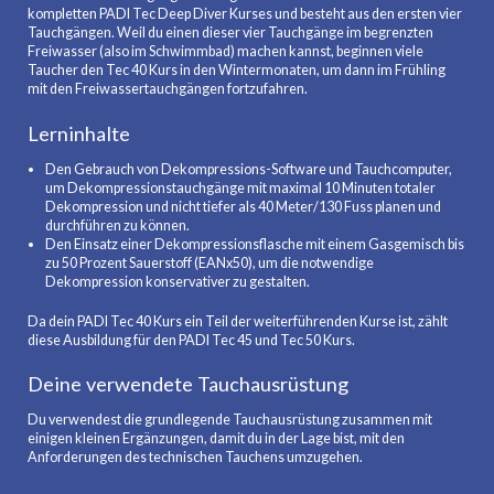
kompletten PADI Tec Deep Diver Kurses und besteht aus den ersten vier
Tauchgängen. Weil du einen dieser vier Tauchgänge im begrenzten
Freiwasser (also im Schwimmbad) machen kannst, beginnen viele
Taucher den Tec 40 Kurs in den Wintermonaten, um dann im Frühling
mit den Freiwassertauchgängen fortzufahren.
Lerninhalte
Den Gebrauch von Dekompressions-Software und Tauchcomputer,
um Dekompressionstauchgänge mit maximal 10 Minuten totaler
Dekompression und nicht tiefer als 40 Meter/130 Fuss planen und
durchführen zu können.
Den Einsatz einer Dekompressionsflasche mit einem Gasgemisch bis
zu 50 Prozent Sauerstoff (EANx50), um die notwendige
Dekompression konservativer zu gestalten.
Da dein PADI Tec 40 Kurs ein Teil der weiterführenden Kurse ist, zählt
diese Ausbildung für den PADI Tec 45 und Tec 50 Kurs.
Deine verwendete Tauchausrüstung
Du verwendest die grundlegende Tauchausrüstung zusammen mit
einigen kleinen Ergänzungen, damit du in der Lage bist, mit den
Anforderungen des technischen Tauchens umzugehen.