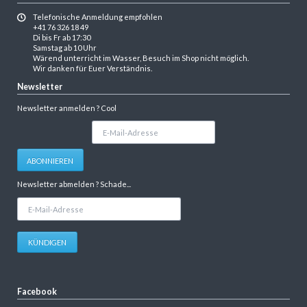
Telefonische Anmeldung empfohlen
+41 76 326 18 49
Di bis Fr ab 17:30
Samstag ab 10 Uhr
Wärend unterricht im Wasser, Besuch im Shop nicht möglich.
Wir danken für Euer Verständnis.
Newsletter
Newsletter anmelden ? Cool
E-
Mail-
Adresse
ABONNIEREN
Newsletter abmelden ? Schade...
E-
Mail-
Adresse
KÜNDIGEN
Facebook