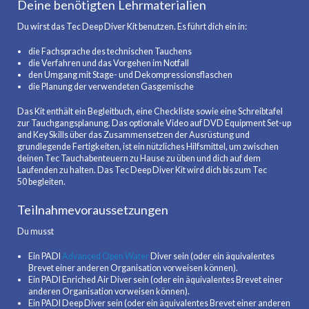
Deine benötigten Lehrmaterialien
Du wirst das Tec Deep Diver Kit benutzen. Es führt dich ein in:
die Fachsprache des technischen Tauchens
die Verfahren und das Vorgehen im Notfall
den Umgang mit Stage- und Dekompressionsflaschen
die Planung der verwendeten Gasgemische
Das Kit enthält ein Begleitbuch, eine Checkliste sowie eine Schreibtafel
zur Tauchgangsplanung. Das optionale Video auf DVD Equipment Set-up
and Key Skills über das Zusammensetzen der Ausrüstung und
grundlegende Fertigkeiten, ist ein nützliches Hilfsmittel, um zwischen
deinen Tec Tauchabenteuern zu Hause zu üben und dich auf dem
Laufenden zu halten. Das Tec Deep Diver Kit wird dich bis zum Tec
50 begleiten.
Teilnahmevoraussetzungen
Du musst
Ein PADI
Advanced Open Water
Diver sein (oder ein äquivalentes
Brevet einer anderen Organisation vorweisen können).
Ein PADI Enriched Air Diver sein (oder ein äquivalentes Brevet einer
anderen Organisation vorweisen können).
Ein PADI Deep Diver sein (oder ein äquivalentes Brevet einer anderen