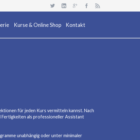
Navigation
überspringen
erie
Kurse & Online Shop
Kontakt
uchsafari 2018
Dienstleistung
Neuheiten
Kurs Beschreibung & Online Buchen
Aktionen/ Occasionen
Ausrüstung / Mietmaterial
Events
Restposten & OCC
ektionen für jeden Kurs vermitteln kannst. Nach
Fertigkeiten als professioneller Assistant
Programme unabhängig oder unter minimaler