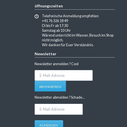
öffnungszeiten
Telefonische Anmeldung empfohlen
+41 76 326 18 49
Di bis Fr ab 17:30
Samstag ab 10 Uhr
Wärend unterricht im Wasser, Besuch im Shop
nicht möglich.
Wir danken für Euer Verständnis.
Newsletter
Newsletter anmelden ? Cool
E-
Mail-
Adresse
ABONNIEREN
Newsletter abmelden ? Schade...
E-
Mail-
Adresse
KÜNDIGEN