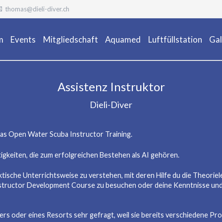
thomas@dieli-diver.ch
m
Events
Mitgliedschaft
Aquamed
Luftfüllstation
Gal
Ta
Assistenz Instruktor
Dieli-Diver
das Open Water Scuba Instructor Training.
igkeiten, die zum erfolgreichen Bestehen als AI gehören.
ische Unterrichtsweise zu verstehen, mit deren Hilfe du die Theoriel
Instructor Development Course zu besuchen oder deine Kenntnisse und 
nters oder eines Resorts sehr gefragt, weil sie bereits verschiedene 