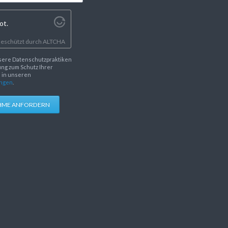
ot.
eschützt durch
ALTCHA
sere Datenschutzpraktiken
ng zum Schutz Ihrer
e in unseren
ngen
.
HME ANFORDERN