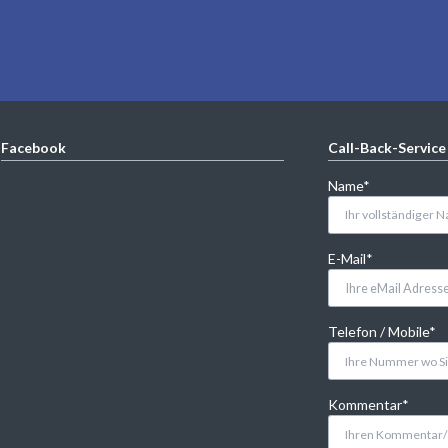
Facebook
Call-Back-Service
Pflichtfeld
Name
*
Pflichtfeld
E-Mail
*
Pflichtfeld
Telefon / Mobile
*
Pflichtfeld
Kommentar
*