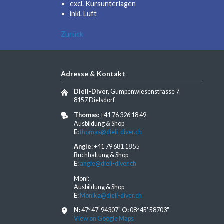
excl. Kursunterlagen
inkl. Luft
Zurück
Adresse & Kontakt
Dieli-Diver,
Gumpenwiesenstrasse 7
8157 Dielsdorf
Thomas:
+41 76 326 18 49
Ausbildung & Shop
E:
thomas@dieli-diver.ch
Angie
: +41 79 681 18 55
Buchhaltung & Shop
E
:
angie@dieli-diver.ch
Moni:
Ausbildung & Shop
E
:
Monika@dieli-diver.ch
N:
47º 47' 94307"
O:
08º 45' 58703"
View on Google Maps