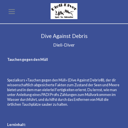
Dive Against Debris
Dieli-Diver
Tauchen gegen den Müll
Spezialkurs «Tauchen gegen den Müll» (Dive Against Debris®), der dir
wissenschaftlich abgesicherte Fakten zum Zustand der Seen und Meere
bietet und in dem man vielerlei Fertigkeiten erlernt. Du lernst, wie man
unter Anleitung eines PADI Profis Zählungen zum Müllvorkommen im
Wasser durchführt, und du hilfst durch das Entfernen von Müll die
örtlichen Tauchplätze sauber zu halten.
Lerninhalt: