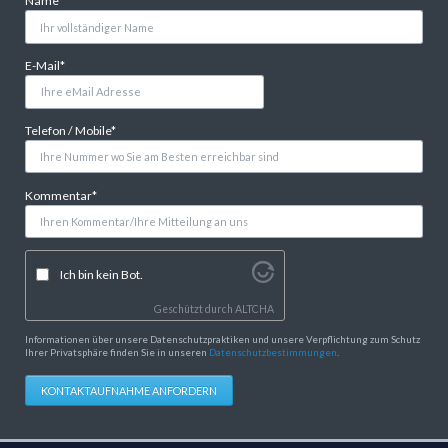
Name
*
Pflichtfeld
E-Mail
*
Pflichtfeld
Telefon / Mobile
*
Pflichtfeld
Kommentar
*
Ich bin kein Bot.
Geschützt durch
ALTCHA
Informationen über unsere Datenschutzpraktiken und unsere Verpflichtung zum Schutz
Ihrer Privatsphäre finden Sie in unseren
Datenschutzbestimmungen
.
KONTAKTAUFNAHME ANFORDERN