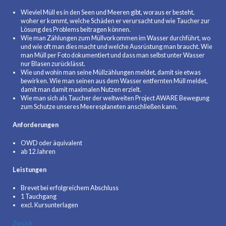
Wieviel Müll es in den Seen und Meeren gibt, woraus er besteht,
woher er kommt, welche Schäden er verursacht und wie Taucher zur
Lösung des Problems beitragen können.
Wie man Zählungen zum Müllvorkommen im Wasser durchführt, wo
und wie oft man dies macht und welche Ausrüstung man braucht. Wie
man Müll per Foto dokumentiert und dass man selbst unter Wasser
nur Blasen zurücklässt.
Wie und wohin man seine Müllzählungen meldet, damit sie etwas
bewirken. Wie man seinen aus dem Wasser entfernten Müll meldet,
damit man damit maximalen Nutzen erzielt.
Wie man sich als Taucher der weltweiten Project AWARE Bewegung
zum Schutze unseres Meeresplaneten anschließen kann.
Anforderungen
OWD oder äquivalent
ab 12 Jahren
Leistungen
Brevet bei erfolgreichem Abschluss
1 Tauchgang
excl. Kursunterlagen
Zurück