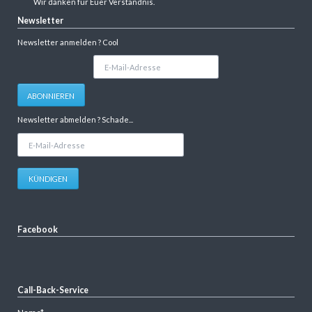
Wir danken für Euer Verständnis.
Newsletter
Newsletter anmelden ? Cool
E-
Mail-
Adresse
ABONNIEREN
Newsletter abmelden ? Schade...
E-
Mail-
Adresse
KÜNDIGEN
Facebook
Call-Back-Service
Pflichtfeld