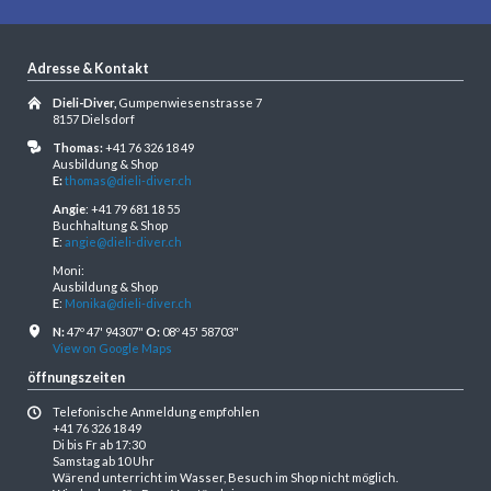
Adresse & Kontakt
Dieli-Diver,
Gumpenwiesenstrasse 7
8157 Dielsdorf
Thomas:
+41 76 326 18 49
Ausbildung & Shop
E:
thomas@dieli-diver.ch
Angie
: +41 79 681 18 55
Buchhaltung & Shop
E
:
angie@dieli-diver.ch
Moni:
Ausbildung & Shop
E
:
Monika@dieli-diver.ch
N:
47º 47' 94307"
O:
08º 45' 58703"
View on Google Maps
öffnungszeiten
Telefonische Anmeldung empfohlen
+41 76 326 18 49
Di bis Fr ab 17:30
Samstag ab 10 Uhr
Wärend unterricht im Wasser, Besuch im Shop nicht möglich.