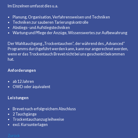
Im Einzelnen umfasst dies u.a.
Planung, Organisation, Verfahrensweisen und Techniken
Techniken zur sauberen Tarierungskontrolle
Abstiegs- und Aufstiegstechniken
Wartung und Pflege der Anzüge, Wissenswertes zur Aufbewahrung
Der Wahltauchgang „Trockentauchen”, der während des „Advanced“
Programms durchgeführt werden kann, kann nur angerechnet werden,
wenn er das Trockentauch Brevet nicht bei uns geschenkt bekommen
hat.
Anforderungen
ab 12 Jahren
OWD oder äquivalent
Leistungen
Brevet nach erfolgreichem Abschluss
2 Tauchgänge
Trockentauchanzug leihweise
excl. Kursunterlagen
Zurück