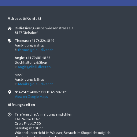
Adresse & Kontakt
Dieli-Diver,
Gumpenwiesenstrasse 7
8157 Dielsdorf
Thomas:
+41 76 326 18 49
Ausbildung & Shop
E:
thomas@dieli-diver.ch
Angie
: +41 79 681 18 55
Buchhaltung & Shop
E
:
angie@dieli-diver.ch
Moni:
Ausbildung & Shop
E
:
Monika@dieli-diver.ch
N:
47º 47' 94307"
O:
08º 45' 58703"
View on Google Maps
öffnungszeiten
Telefonische Anmeldung empfohlen
+41 76 326 18 49
Di bis Fr ab 17:30
Samstag ab 10 Uhr
Wärend unterricht im Wasser, Besuch im Shop nicht möglich.