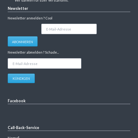
Wir danken für Euer Verständnis.
Newsletter
Newsletter anmelden ? Cool
E-
Mail-
Adresse
ABONNIEREN
Newsletter abmelden ? Schade...
E-
Mail-
Adresse
KÜNDIGEN
Facebook
Call-Back-Service
Pflichtfeld
Name
*