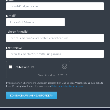
Pflichtfeld
E-Mail
*
Pflichtfeld
Telefon / Mobile
*
Pflichtfeld
Kommentar
*
Ich bin kein Bot.
Geschützt durch
ALTCHA
Informationen über unsere Datenschutzpraktiken und unsere Verpflichtung zum Schutz
Ihrer Privatsphäre finden Sie in unseren
Datenschutzbestimmungen
.
KONTAKTAUFNAHME ANFORDERN