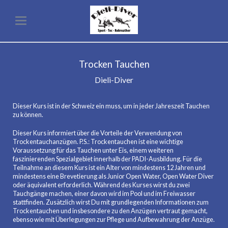
Trocken Tauchen
Dieli-Diver
Dieser Kurs ist in der Schweiz ein muss, um in jeder Jahreszeit Tauchen
zu können.
Dieser Kurs informiert über die Vorteile der Verwendung von
Trockentauchanzügen. P.S.: Trockentauchen ist eine wichtige
Voraussetzung für das Tauchen unter Eis, einem weiteren
faszinierenden Spezialgebiet innerhalb der PADI-Ausbildung. Für die
Teilnahme an diesem Kurs ist ein Alter von mindestens 12 Jahren und
mindestens eine Brevetierung als Junior Open Water, Open Water Diver
oder äquivalent erforderlich. Während des Kurses wirst du zwei
Tauchgänge machen, einer davon wird im Pool und im Freiwasser
stattfinden. Zusätzlich wirst Du mit grundlegenden Informationen zum
Trockentauchen und insbesondere zu den Anzügen vertraut gemacht,
ebenso wie mit Überlegungen zur Pflege und Aufbewahrung der Anzüge.