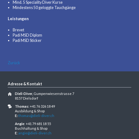
Mind. 5 Speciality Diver Kurse
Mindestens 50 geloggte Tauchgänge
Leistungen
Brevet
Padi MSD Diplom
Padi MSD Sticker
Zurück
Adresse & Kontakt
Dieli-Diver,
Gumpenwiesenstrasse 7
8157 Dielsdorf
Thomas:
+41 76 326 18 49
Ausbildung & Shop
E:
thomas@dieli-diver.ch
Angie
: +41 79 681 18 55
Buchhaltung & Shop
E
:
angie@dieli-diver.ch