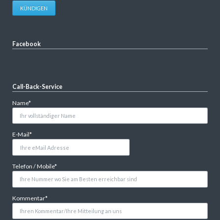
KÜNDIGEN
Facebook
Call-Back-Service
Pflichtfeld
Name
*
Pflichtfeld
E-Mail
*
Pflichtfeld
Telefon / Mobile
*
Pflichtfeld
Kommentar
*