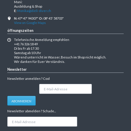
Moni:
Ausbildung & Shop
E
:
Monika@dieli-diver.ch
N:
47º 47' 94307"
O:
08º 45' 58703"
View on Google Maps
öffnungszeiten
Telefonische Anmeldung empfohlen
+41 76 326 18 49
Di bis Fr ab 17:30
Samstag ab 10 Uhr
Wärend unterricht im Wasser, Besuch im Shop nicht möglich.
Wir danken für Euer Verständnis.
Newsletter
Newsletter anmelden ? Cool
E-
Mail-
Adresse
ABONNIEREN
Newsletter abmelden ? Schade...
E-
Mail-
Adresse