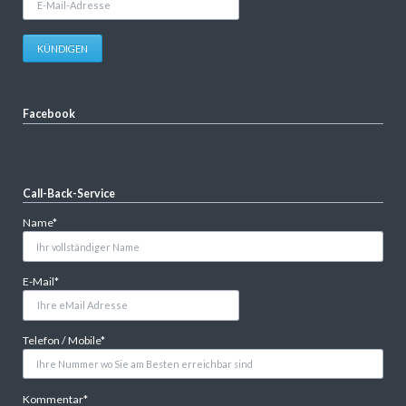
Mail-
Adresse
KÜNDIGEN
Facebook
Call-Back-Service
Pflichtfeld
Name
*
Pflichtfeld
E-Mail
*
Pflichtfeld
Telefon / Mobile
*
Pflichtfeld
Kommentar
*