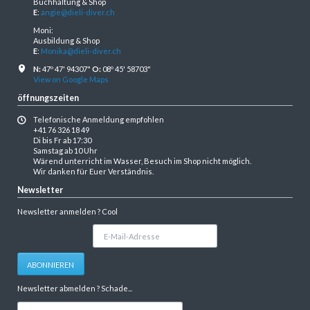
Buchhaltung & Shop
E
:
angie@dieli-diver.ch
Moni:
Ausbildung & Shop
E
:
Monika@dieli-diver.ch
N:
47º 47' 94307"
O:
08º 45' 58703"
View on Google Maps
öffnungszeiten
Telefonische Anmeldung empfohlen
+41 76 326 18 49
Di bis Fr ab 17:30
Samstag ab 10 Uhr
Wärend unterricht im Wasser, Besuch im Shop nicht möglich.
Wir danken für Euer Verständnis.
Newsletter
Newsletter anmelden ? Cool
E-
Mail-
Adresse
ABONNIEREN
Newsletter abmelden ? Schade...
E-