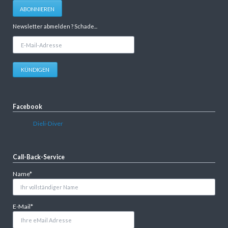
Adresse
ABONNIEREN
Newsletter abmelden ? Schade...
E-
Mail-
Adresse
KÜNDIGEN
Facebook
Dieli-Diver
Call-Back-Service
Pflichtfeld
Name
*
Pflichtfeld
E-Mail
*