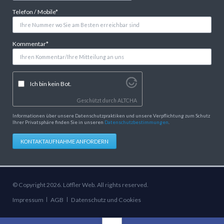
Pflichtfeld
Telefon / Mobile
*
Pflichtfeld
Kommentar
*
Ich bin kein Bot.
Geschützt durch
ALTCHA
Informationen über unsere Datenschutzpraktiken und unsere Verpflichtung zum Schutz
Ihrer Privatsphäre finden Sie in unseren
Datenschutzbestimmungen
.
KONTAKTAUFNAHME ANFORDERN
© Copyright 2026. Löffler Web. All rights reserved.
Navigation
Impressum
AGB
Datenschutz und Cookies
überspringen