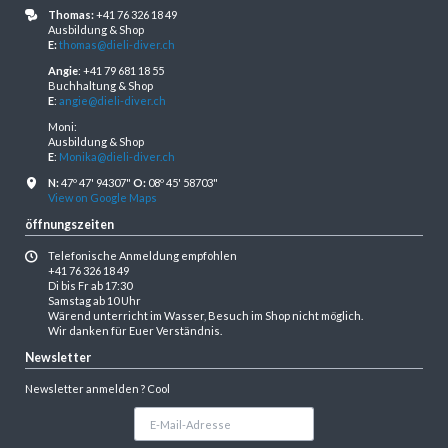
Thomas:
+41 76 326 18 49
Ausbildung & Shop
E:
thomas@dieli-diver.ch
Angie
: +41 79 681 18 55
Buchhaltung & Shop
E
:
angie@dieli-diver.ch
Moni:
Ausbildung & Shop
E
:
Monika@dieli-diver.ch
N:
47º 47' 94307"
O:
08º 45' 58703"
View on Google Maps
öffnungszeiten
Telefonische Anmeldung empfohlen
+41 76 326 18 49
Di bis Fr ab 17:30
Samstag ab 10 Uhr
Wärend unterricht im Wasser, Besuch im Shop nicht möglich.
Wir danken für Euer Verständnis.
Newsletter
Newsletter anmelden ? Cool
E-
Mail-