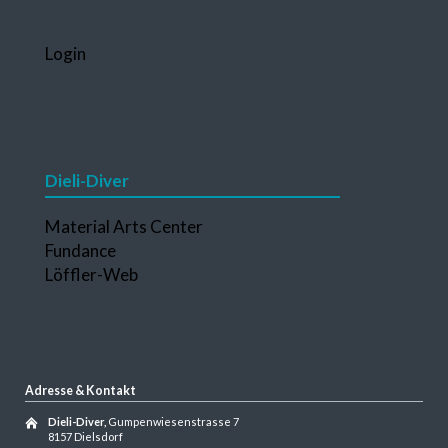
Navigation
Login
überspringen
Dieli-Diver
Navigation
Material Arts Center
überspringen
Fundance
Löffler-Web
Adresse & Kontakt
Dieli-Diver,
Gumpenwiesenstrasse 7
8157 Dielsdorf