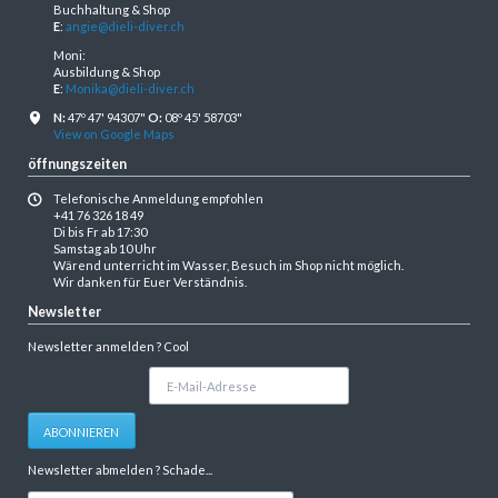
Buchhaltung & Shop
E
:
angie@dieli-diver.ch
Moni:
Ausbildung & Shop
E
:
Monika@dieli-diver.ch
N:
47º 47' 94307"
O:
08º 45' 58703"
View on Google Maps
öffnungszeiten
Telefonische Anmeldung empfohlen
+41 76 326 18 49
Di bis Fr ab 17:30
Samstag ab 10 Uhr
Wärend unterricht im Wasser, Besuch im Shop nicht möglich.
Wir danken für Euer Verständnis.
Newsletter
Newsletter anmelden ? Cool
E-
Mail-
Adresse
ABONNIEREN
Newsletter abmelden ? Schade...