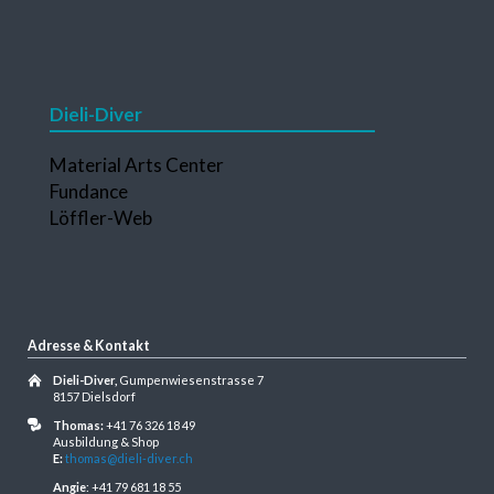
Dieli-Diver
Navigation
Material Arts Center
überspringen
Fundance
Löffler-Web
Adresse & Kontakt
Dieli-Diver,
Gumpenwiesenstrasse 7
8157 Dielsdorf
Thomas:
+41 76 326 18 49
Ausbildung & Shop
E:
thomas@dieli-diver.ch
Angie
: +41 79 681 18 55