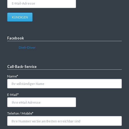
E-
Mail-
Adresse
KÜNDIGEN
Facebook
Dieli-Diver
Call-Back-Service
Pflichtfeld
Name
*
Pflichtfeld
E-Mail
*
Pflichtfeld
Telefon / Mobile
*