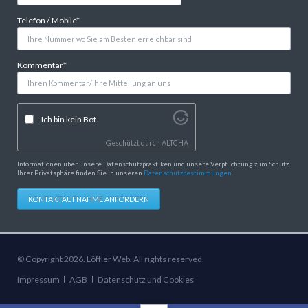
Pflichtfeld
Telefon / Mobile
*
Pflichtfeld
Kommentar
*
Ich bin kein Bot.
Geschützt durch
ALTCHA
Informationen über unsere Datenschutzpraktiken und unsere Verpflichtung zum Schutz
Ihrer Privatsphäre finden Sie in unseren
Datenschutzbestimmungen
.
KONTAKTAUFNAHME ANFORDERN
© Copyright 2026. Löffler Web. All rights reserved.
Navigation
Impressum
AGB
Datenschutz und Cookies
überspringen