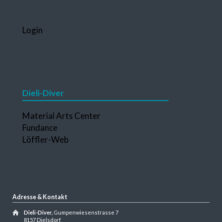
Navigation
Login
überspringen
Dieli-Diver
Navigation
Material Arts Center
überspringen
Fundance
Löffler-Web
Adresse & Kontakt
Dieli-Diver,
Gumpenwiesenstrasse 7
8157 Dielsdorf