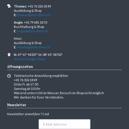
Thomas:
+41 76 326 18 49
Ausbildung & Shop
E:
thomas@dieli-diver.ch
Angie
: +41 79 681 18 55
Buchhaltung & Shop
E
:
angie@dieli-diver.ch
Moni:
Ausbildung & Shop
E
:
Monika@dieli-diver.ch
N:
47º 47' 94307"
O:
08º 45' 58703"
View on Google Maps
öffnungszeiten
Telefonische Anmeldung empfohlen
+41 76 326 18 49
Di bis Fr ab 17:30
Samstag ab 10 Uhr
Wärend unterricht im Wasser, Besuch im Shop nicht möglich.
Wir danken für Euer Verständnis.
Newsletter
Newsletter anmelden ? Cool
E-
Mail-