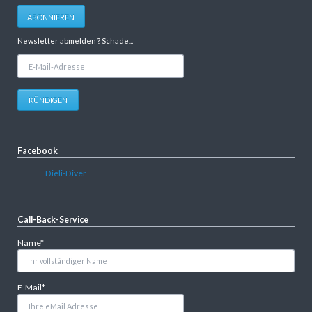
Adresse
ABONNIEREN
Newsletter abmelden ? Schade...
E-
Mail-
Adresse
KÜNDIGEN
Facebook
Dieli-Diver
Call-Back-Service
Pflichtfeld
Name
*
Pflichtfeld
E-Mail
*