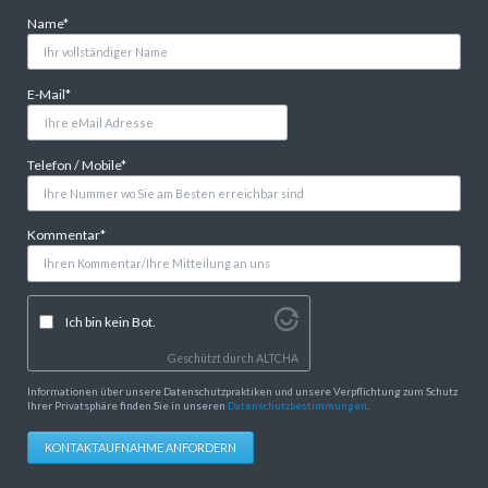
Pflichtfeld
Name
*
Pflichtfeld
E-Mail
*
Pflichtfeld
Telefon / Mobile
*
Pflichtfeld
Kommentar
*
Ich bin kein Bot.
Geschützt durch
ALTCHA
Informationen über unsere Datenschutzpraktiken und unsere Verpflichtung zum Schutz
Ihrer Privatsphäre finden Sie in unseren
Datenschutzbestimmungen
.
KONTAKTAUFNAHME ANFORDERN