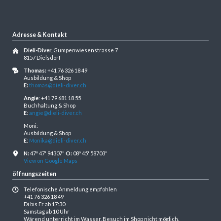
Adresse & Kontakt
Dieli-Diver,
Gumpenwiesenstrasse 7
8157 Dielsdorf
Thomas:
+41 76 326 18 49
Ausbildung & Shop
E:
thomas@dieli-diver.ch
Angie
: +41 79 681 18 55
Buchhaltung & Shop
E
:
angie@dieli-diver.ch
Moni:
Ausbildung & Shop
E
:
Monika@dieli-diver.ch
N:
47º 47' 94307"
O:
08º 45' 58703"
View on Google Maps
öffnungszeiten
Telefonische Anmeldung empfohlen
+41 76 326 18 49
Di bis Fr ab 17:30
Samstag ab 10 Uhr
Wärend unterricht im Wasser, Besuch im Shop nicht möglich.