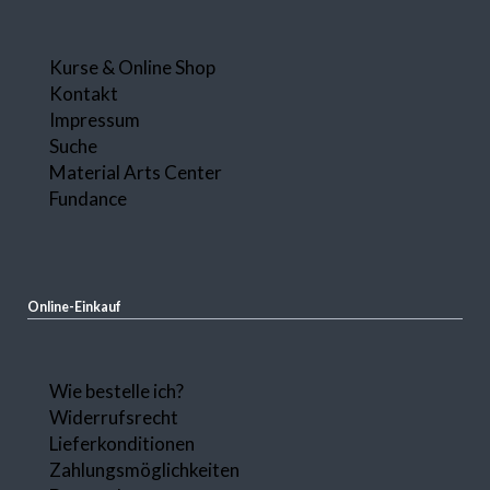
Navigation
Kurse & Online Shop
überspringen
Kontakt
Impressum
Suche
Material Arts Center
Fundance
Online-Einkauf
Navigation
Wie bestelle ich?
überspringen
Widerrufsrecht
Lieferkonditionen
Zahlungsmöglichkeiten