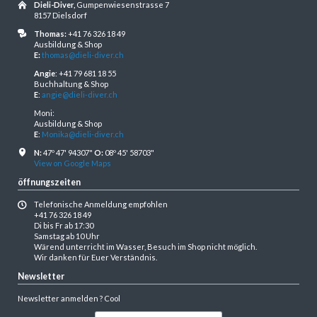
Dieli-Diver,
Gumpenwiesenstrasse 7
8157 Dielsdorf
Thomas:
+41 76 326 18 49
Ausbildung & Shop
E:
thomas@dieli-diver.ch
Angie
: +41 79 681 18 55
Buchhaltung & Shop
E
:
angie@dieli-diver.ch
Moni:
Ausbildung & Shop
E
:
Monika@dieli-diver.ch
N:
47º 47' 94307"
O:
08º 45' 58703"
View on Google Maps
öffnungszeiten
Telefonische Anmeldung empfohlen
+41 76 326 18 49
Di bis Fr ab 17:30
Samstag ab 10 Uhr
Wärend unterricht im Wasser, Besuch im Shop nicht möglich.
Wir danken für Euer Verständnis.
Newsletter
Newsletter anmelden ? Cool