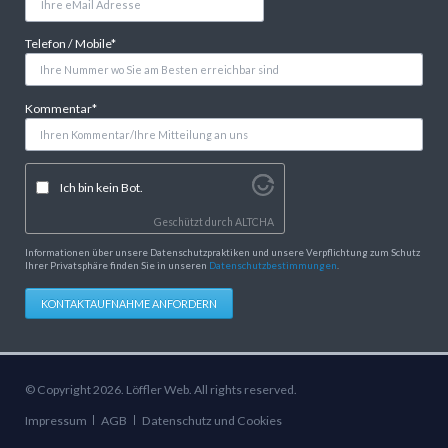
Pflichtfeld
Telefon / Mobile
*
Pflichtfeld
Kommentar
*
Ich bin kein Bot.
Geschützt durch
ALTCHA
Informationen über unsere Datenschutzpraktiken und unsere Verpflichtung zum Schutz
Ihrer Privatsphäre finden Sie in unseren
Datenschutzbestimmungen
.
KONTAKTAUFNAHME ANFORDERN
© Copyright 2026. Löffler Web. All rights reserved.
Navigation
Impressum
AGB
Datenschutz und Cookies
überspringen