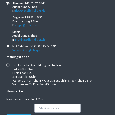
Thomas:
+41 76 326 18 49
Ausbildung & Shop
E:
thomas@dieli-diver.ch
Angie
: +41 79 681 18 55
Buchhaltung & Shop
E
:
angie@dieli-diver.ch
Moni:
Ausbildung & Shop
E
:
Monika@dieli-diver.ch
N:
47º 47' 94307"
O:
08º 45' 58703"
View on Google Maps
öffnungszeiten
Telefonische Anmeldung empfohlen
+41 76 326 18 49
Di bis Fr ab 17:30
Samstag ab 10 Uhr
Wärend unterricht im Wasser, Besuch im Shop nicht möglich.
Wir danken für Euer Verständnis.
Newsletter
Newsletter anmelden ? Cool
E-
Mail-