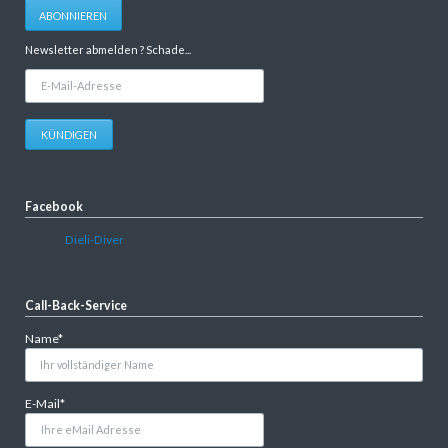
Adresse
ABONNIEREN
Newsletter abmelden ? Schade...
E-
Mail-
Adresse
KÜNDIGEN
Facebook
Dieli-Diver
Call-Back-Service
Pflichtfeld
Name
*
Pflichtfeld
E-Mail
*