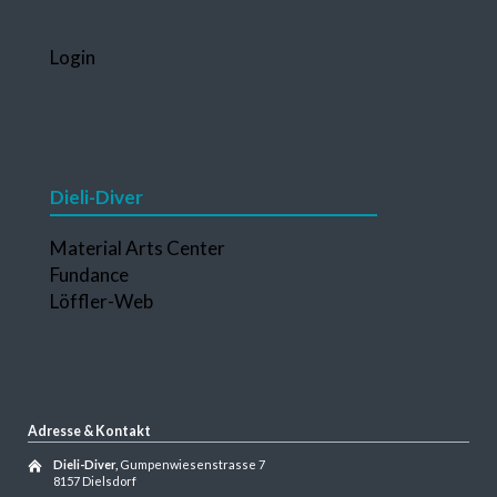
Navigation
Login
überspringen
Dieli-Diver
Navigation
Material Arts Center
überspringen
Fundance
Löffler-Web
Adresse & Kontakt
Dieli-Diver,
Gumpenwiesenstrasse 7
8157 Dielsdorf