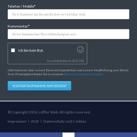
Pflichtfeld
Telefon / Mobile
*
Pflichtfeld
Kommentar
*
Ich bin kein Bot.
Geschützt durch
ALTCHA
Informationen über unsere Datenschutzpraktiken und unsere Verpflichtung zum Schutz
Ihrer Privatsphäre finden Sie in unseren
Datenschutzbestimmungen
.
KONTAKTAUFNAHME ANFORDERN
© Copyright 2026. Löffler Web. All rights reserved.
Navigation
Impressum
AGB
Datenschutz und Cookies
überspringen