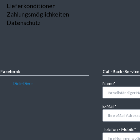
Lieferkonditionen
Zahlungsmöglichkeiten
Datenschutz
Facebook
Call-Back-Service
Pflichtfeld
Dieli-Diver
Name
*
Pflichtfeld
E-Mail
*
Pflichtfeld
Telefon / Mobile
*