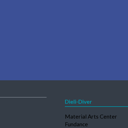
Dieli-Diver
Navigation
Material Arts Center
en
überspringen
Fundance