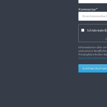
Pflichtfeld
Kommentar
*
Ich bin kein B
G
Informationen über un
und unsere Verpflichtu
Privatsphäre finden Si
Datenschutzbestimmu
KONTAKTAUFNA