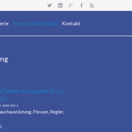
Navigation
überspringen
erie
Kurse & Online Shop
Kontakt
uchsafari 2018
Dienstleistung
Neuheiten
ung
Kurs Beschreibung & Online Buchen
Aktionen/ Occasionen
Ausrüstung / Mietmaterial
Events
l Miete Komplett (Dry)
r)
Restposten & OCC
2000-200-1
Tauchausrüstung, Flossen, Regler,
0