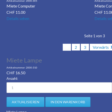
2000-305
Miete Computer
Miete Co
CHF
11.00
CHF
11.0
Details sehen
Details se
Seite 1 von 3
1
2
3
Vorwärts
Miete Lampe
2000-310
CHF
16.50
Anzahl: