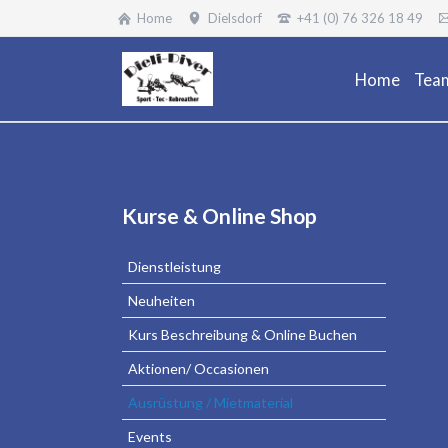
Home
Dielsdorf
+41 (0) 76 326 18 49
Home
Tea
Navigation
Kurse & Online Shop
überspringen
Dienstleistung
Neuheiten
Kurs Beschreibung & Online Buchen
Aktionen/ Occasionen
Ausrüstung / Mietmaterial
Events