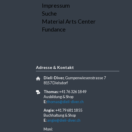
Impressum
Suche
Material Arts Center
Fundance
Adresse & Kontakt
Dieli-Diver,
Gumpenwiesenstrasse 7
8157 Dielsdorf
Thomas:
+41 76 326 18 49
Ausbildung & Shop
E:
thomas@dieli-diver.ch
Angie
: +41 79 681 18 55
Buchhaltung & Shop
E
:
angie@dieli-diver.ch
Moni: