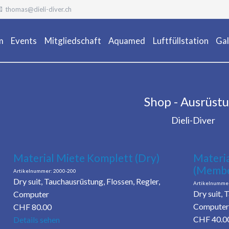
thomas@dieli-diver.ch
m
Events
Mitgliedschaft
Aquamed
Luftfüllstation
Gal
Ta
Shop - Ausrüst
Dieli-Diver
Material Miete Komplett (Dry)
Materia
(Membe
2000-200
Dry suit, Tauchausrüstung, Flossen, Regler,
Dry suit, 
Computer
Computer
CHF
80.00
CHF
40.0
Details sehen