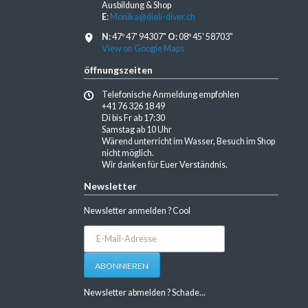
Ausbildung & Shop
E
:
Monika@dieli-diver.ch
N:
47º 47' 94307"
O:
08º 45' 58703"
View on Google Maps
öffnungszeiten
Telefonische Anmeldung empfohlen
+41 76 326 18 49
Di bis Fr ab 17:30
Samstag ab 10 Uhr
Wärend unterricht im Wasser, Besuch im Shop
nicht möglich.
Wir danken für Euer Verständnis.
Newsletter
Newsletter anmelden ? Cool
E-
Mail-
Adresse
ABONNIEREN
Newsletter abmelden ? Schade...