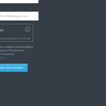
ot.
eschützt durch
ALTCHA
sere Datenschutzpraktiken
ng zum Schutz Ihrer
e in unseren
ngen
.
HME ANFORDERN