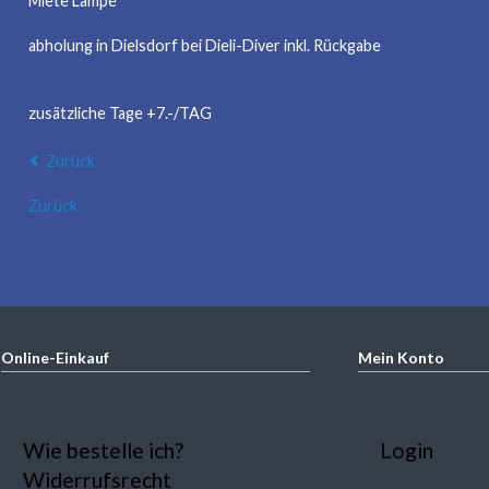
Miete Lampe
abholung in Dielsdorf bei Dieli-Diver inkl. Rückgabe
zusätzliche Tage +7.-/TAG
Zurück
Zurück
Online-Einkauf
Mein Konto
Navigation
Navigation
Wie bestelle ich?
Login
überspringen
überspring
Widerrufsrecht