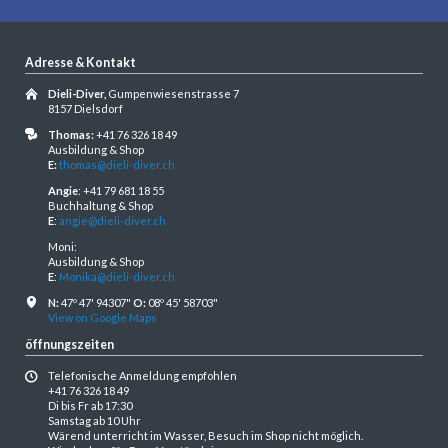
Adresse & Kontakt
Dieli-Diver,
Gumpenwiesenstrasse 7
8157 Dielsdorf
Thomas:
+41 76 326 18 49
Ausbildung & Shop
E:
thomas@dieli-diver.ch
Angie
: +41 79 681 18 55
Buchhaltung & Shop
E
:
angie@dieli-diver.ch
Moni:
Ausbildung & Shop
E
:
Monika@dieli-diver.ch
N:
47º 47' 94307"
O:
08º 45' 58703"
View on Google Maps
öffnungszeiten
Telefonische Anmeldung empfohlen
+41 76 326 18 49
Di bis Fr ab 17:30
Samstag ab 10 Uhr
Wärend unterricht im Wasser, Besuch im Shop nicht möglich.