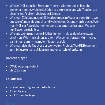
Wieviel Müll es in den Seen und Meeren gibt, woraus er besteht,
woher er kommt, welche Schäden er verursacht und wie Taucher zur
Lösung des Problems beitragen können.
Wie man Zählungen zum Müllvorkommen im Wasser durchführt, wo
und wie oft man dies macht und welche Ausrüstung man braucht. Wie
man Müll per Foto dokumentiert und dass man selbst unter Wasser
nur Blasen zurücklässt.
Wie und wohin man seine Müllzählungen meldet, damit sie etwas
bewirken. Wie man seinen aus dem Wasser entfernten Müll meldet,
damit man damit maximalen Nutzen erzielt.
Wie man sich als Taucher der weltweiten Project AWARE Bewegung
zum Schutze unseres Meeresplaneten anschließen kann.
Anforderungen
OWD oder äquivalent
ab 12 Jahren
Leistungen
Brevet bei erfolgreichem Abschluss
1 Tauchgang
excl. Kursunterlagen
Zurück