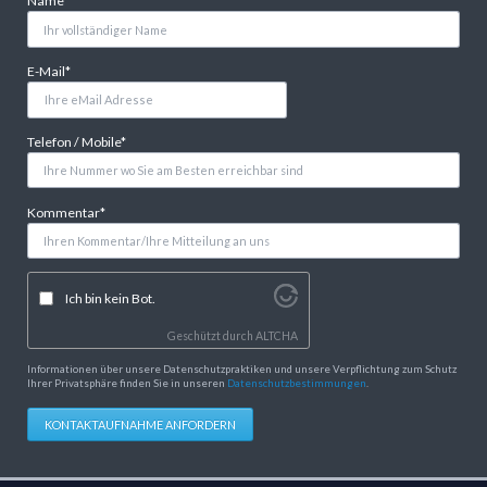
Name
*
Pflichtfeld
E-Mail
*
Pflichtfeld
Telefon / Mobile
*
Pflichtfeld
Kommentar
*
Ich bin kein Bot.
Geschützt durch
ALTCHA
Informationen über unsere Datenschutzpraktiken und unsere Verpflichtung zum Schutz
Ihrer Privatsphäre finden Sie in unseren
Datenschutzbestimmungen
.
KONTAKTAUFNAHME ANFORDERN