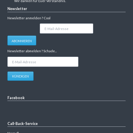
Wir danken für Euer Verständnis.
Newsletter
Newsletter anmelden ? Cool
E-
Mail-
Adresse
ABONNIEREN
Newsletter abmelden ? Schade...
E-
Mail-
Adresse
KÜNDIGEN
Facebook
Call-Back-Service
Pflichtfeld