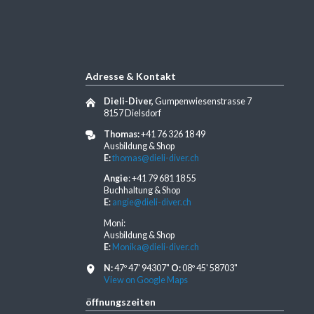
Adresse & Kontakt
Dieli-Diver,
Gumpenwiesenstrasse 7
8157 Dielsdorf
Thomas:
+41 76 326 18 49
Ausbildung & Shop
E:
thomas@dieli-diver.ch
Angie
: +41 79 681 18 55
Buchhaltung & Shop
E
:
angie@dieli-diver.ch
Moni:
Ausbildung & Shop
E
:
Monika@dieli-diver.ch
N:
47º 47' 94307"
O:
08º 45' 58703"
View on Google Maps
öffnungszeiten