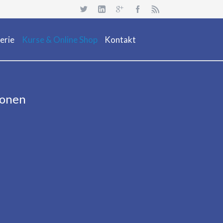
Navigation
überspringen
erie
Kurse & Online Shop
Kontakt
uchsafari 2018
Dienstleistung
Neuheiten
ionen
Kurs Beschreibung & Online Buchen
Aktionen/ Occasionen
Ausrüstung / Mietmaterial
Events
Restposten & OCC