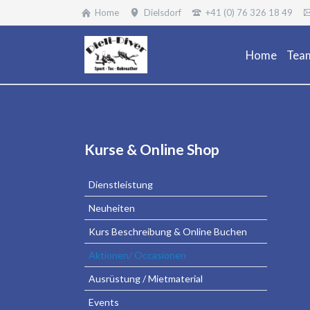
Home
Dielsdorf
+41 (0) 76 326 18 49
Home
Tea
Navigation
Kurse & Online Shop
überspringen
Dienstleistung
Neuheiten
Kurs Beschreibung & Online Buchen
Aktionen/ Occasionen
Ausrüstung / Mietmaterial
Events