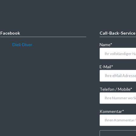
Facebook
Call-Back-Service
Pflichtfeld
Dieli-Diver
Name
*
Pflichtfeld
E-Mail
*
Pflichtfeld
Telefon / Mobile
*
Pflichtfeld
Kommentar
*