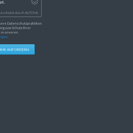
ot.
eschützt durch
ALTCHA
sere Datenschutzpraktiken
ng zum Schutz Ihrer
e in unseren
ngen
.
HME ANFORDERN