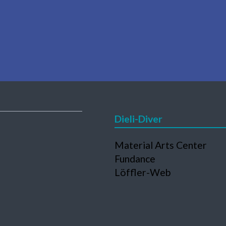
Dieli-Diver
Navigation
Material Arts Center
en
überspringen
Fundance
Löffler-Web