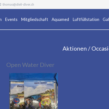
thomas@dieli-diver.ch
m
Events
Mitgliedschaft
Aquamed
Luftfüllstation
Gal
Ta
Aktionen / Occas
Open Water Diver